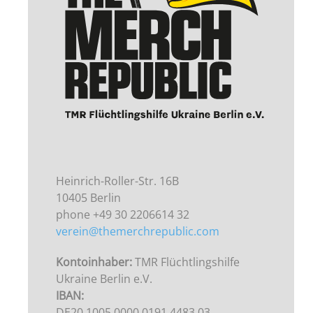
Heinrich-Roller-Str. 16B
10405 Berlin
phone +49 30 2206614 32
verein@themerchrepublic.com
Kontoinhaber:
TMR Flüchtlingshilfe
Ukraine Berlin e.V.
IBAN:
DE20 1005 0000 0191 4483 03